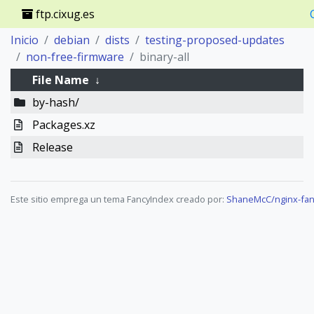
ftp.cixug.es
Inicio
debian
dists
testing-proposed-updates
non-free-firmware
binary-all
File Name
↓
by-hash/
Packages.xz
Release
Este sitio emprega un tema FancyIndex creado por:
ShaneMcC/nginx-fan