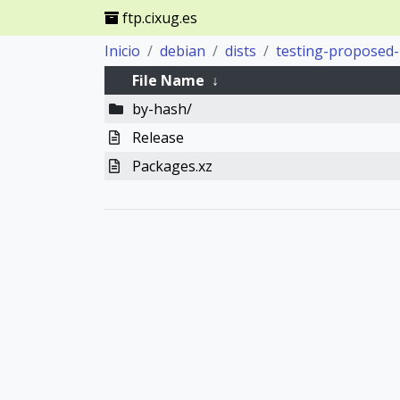
ftp.cixug.es
Inicio
debian
dists
testing-proposed
File Name
↓
by-hash/
Release
Packages.xz