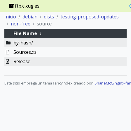
ftp.cixug.es
Inicio
debian
dists
testing-proposed-updates
non-free
source
File Name
↓
by-hash/
Sources.xz
Release
Este sitio emprega un tema FancyIndex creado por:
ShaneMcC/nginx-fan