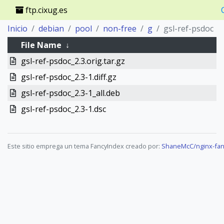
ftp.cixug.es
Inicio
debian
pool
non-free
g
gsl-ref-psdoc
File Name
↓
gsl-ref-psdoc_2.3.orig.tar.gz
gsl-ref-psdoc_2.3-1.diff.gz
gsl-ref-psdoc_2.3-1_all.deb
gsl-ref-psdoc_2.3-1.dsc
Este sitio emprega un tema FancyIndex creado por:
ShaneMcC/nginx-fan