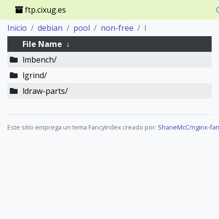
ftp.cixug.es
Inicio
debian
pool
non-free
l
File Name
↓
lmbench/
lgrind/
ldraw-parts/
Este sitio emprega un tema FancyIndex creado por:
ShaneMcC/nginx-fan