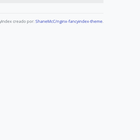
yIndex creado por:
ShaneMcC/nginx-fancyindex-theme
.