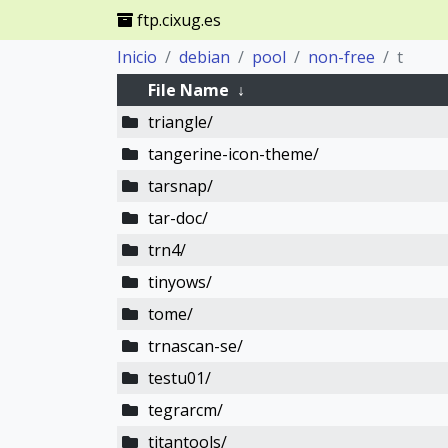
ftp.cixug.es
Inicio
debian
pool
non-free
t
File Name
↓
triangle/
tangerine-icon-theme/
tarsnap/
tar-doc/
trn4/
tinyows/
tome/
trnascan-se/
testu01/
tegrarcm/
titantools/