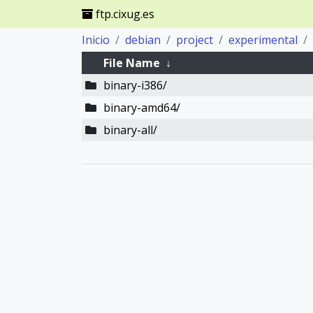
ftp.cixug.es
Inicio
debian
project
experimental
File Name
↓
binary-i386/
binary-amd64/
binary-all/