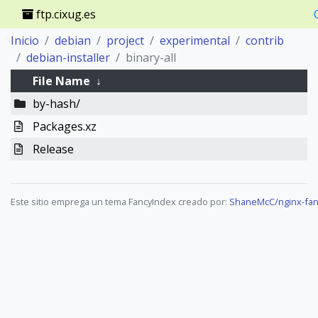
ftp.cixug.es
Inicio
debian
project
experimental
contrib
debian-installer
binary-all
File Name
↓
by-hash/
Packages.xz
Release
Este sitio emprega un tema FancyIndex creado por:
ShaneMcC/nginx-fan