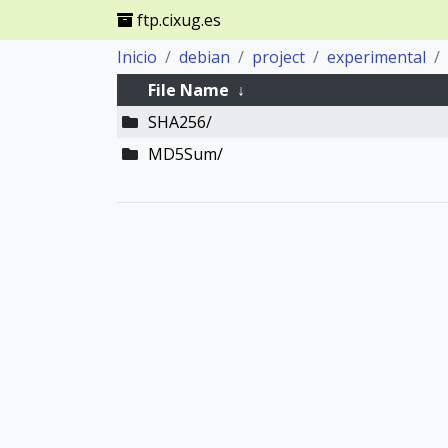
ftp.cixug.es
Inicio
debian
project
experimental
File Name
↓
SHA256/
MD5Sum/