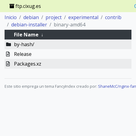
ftp.cixug.es
Inicio
debian
project
experimental
contrib
debian-installer
binary-amd64
File Name
↓
by-hash/
Release
Packages.xz
Este sitio emprega un tema FancyIndex creado por:
ShaneMcC/nginx-fan