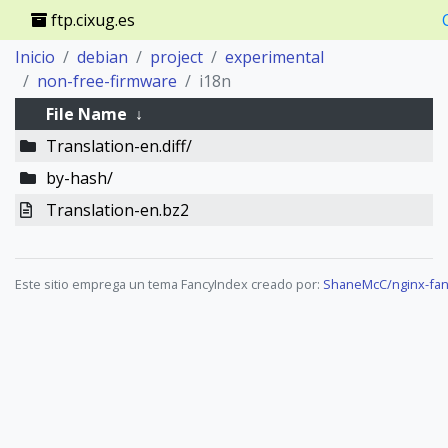
ftp.cixug.es
Inicio
debian
project
experimental
non-free-firmware
i18n
File Name
↓
Translation-en.diff/
by-hash/
Translation-en.bz2
Este sitio emprega un tema FancyIndex creado por:
ShaneMcC/nginx-fan