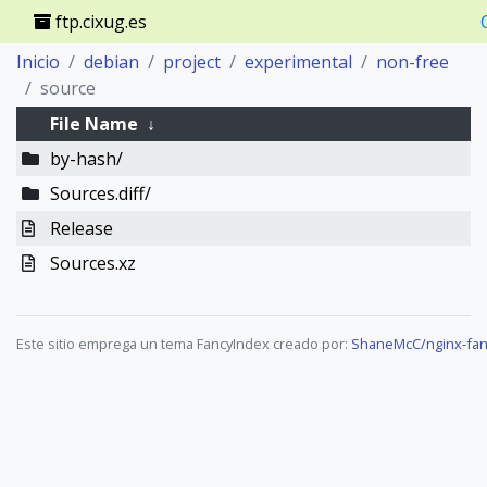
ftp.cixug.es
Inicio
debian
project
experimental
non-free
source
File Name
↓
by-hash/
Sources.diff/
Release
Sources.xz
Este sitio emprega un tema FancyIndex creado por:
ShaneMcC/nginx-fan