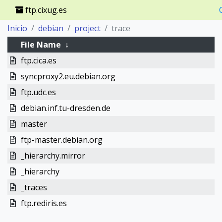
ftp.cixug.es
Inicio
debian
project
trace
File Name
↓
ftp.cica.es
syncproxy2.eu.debian.org
ftp.udc.es
debian.inf.tu-dresden.de
master
ftp-master.debian.org
_hierarchy.mirror
_hierarchy
_traces
ftp.rediris.es