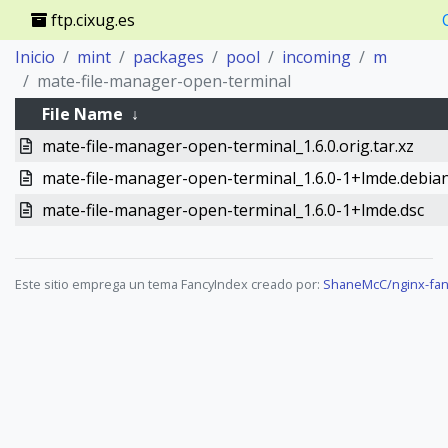
ftp.cixug.es
Inicio
mint
packages
pool
incoming
m
mate-file-manager-open-terminal
File Name
↓
mate-file-manager-open-terminal_1.6.0.orig.tar.xz
mate-file-manager-open-terminal_1.6.0-1+lmde.debian
mate-file-manager-open-terminal_1.6.0-1+lmde.dsc
Este sitio emprega un tema FancyIndex creado por:
ShaneMcC/nginx-fan