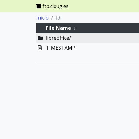
ftp.cixug.es
Inicio
tdf
File Name
↓
libreoffice/
TIMESTAMP