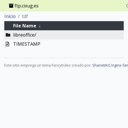
ftp.cixug.es
Inicio
tdf
File Name
↓
libreoffice/
TIMESTAMP
Este sitio emprega un tema FancyIndex creado por:
ShaneMcC/nginx-fan