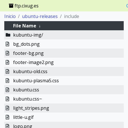
ftp.cixug.es
Inicio
ubuntu-releases
include
File Name
↓
kubuntu-img/
bg_dots.png
footer-bg.png
footer-image2.png
kubuntu-old.css
kubuntu-plasma5.css
kubuntu.css
kubuntu.css~
light_stripes.png
little-u.gif
logo.png