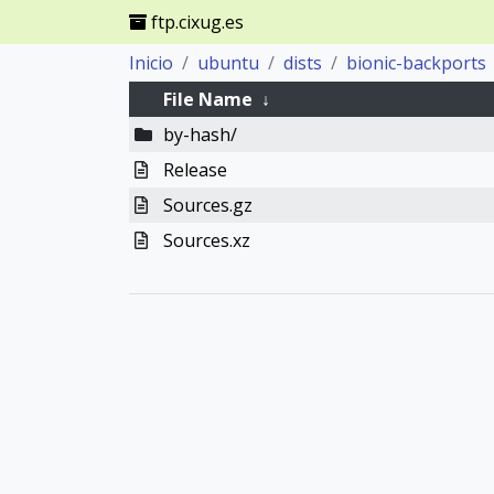
ftp.cixug.es
Inicio
ubuntu
dists
bionic-backports
File Name
↓
by-hash/
Release
Sources.gz
Sources.xz