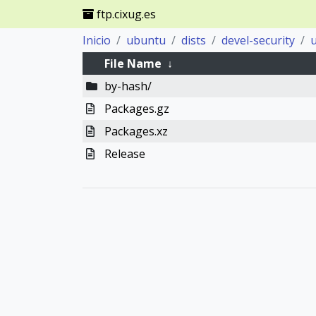
ftp.cixug.es
Inicio
ubuntu
dists
devel-security
File Name
↓
by-hash/
Packages.gz
Packages.xz
Release