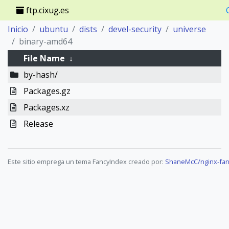
ftp.cixug.es
Inicio
ubuntu
dists
devel-security
universe
binary-amd64
File Name
↓
by-hash/
Packages.gz
Packages.xz
Release
Este sitio emprega un tema FancyIndex creado por:
ShaneMcC/nginx-fan