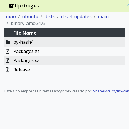
ftp.cixug.es
Inicio
ubuntu
dists
devel-updates
main
binary-amd64v3
File Name
↓
by-hash/
Packages.gz
Packages.xz
Release
Este sitio emprega un tema FancyIndex creado por:
ShaneMcC/nginx-fan