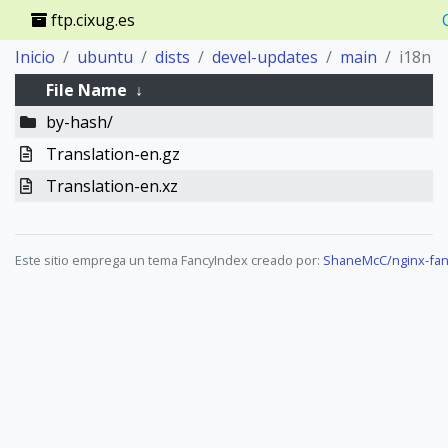
ftp.cixug.es
Inicio
ubuntu
dists
devel-updates
main
i18n
File Name
↓
by-hash/
Translation-en.gz
Translation-en.xz
Este sitio emprega un tema FancyIndex creado por:
ShaneMcC/nginx-fan