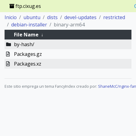
ftp.cixug.es
Inicio
ubuntu
dists
devel-updates
restricted
debian-installer
binary-arm64
File Name
↓
by-hash/
Packages.gz
Packages.xz
Este sitio emprega un tema FancyIndex creado por:
ShaneMcC/nginx-fan