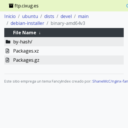
ftp.cixug.es
Inicio
ubuntu
dists
devel
main
debian-installer
binary-amd64v3
File Name
↓
by-hash/
Packages.xz
Packages.gz
Este sitio emprega un tema FancyIndex creado por:
ShaneMcC/nginx-fan