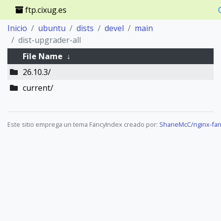
ftp.cixug.es
Inicio
ubuntu
dists
devel
main
dist-upgrader-all
File Name
↓
26.10.3/
current/
Este sitio emprega un tema FancyIndex creado por:
ShaneMcC/nginx-fan