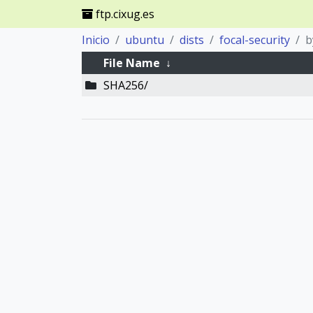
ftp.cixug.es
Inicio
ubuntu
dists
focal-security
b
File Name
↓
SHA256/