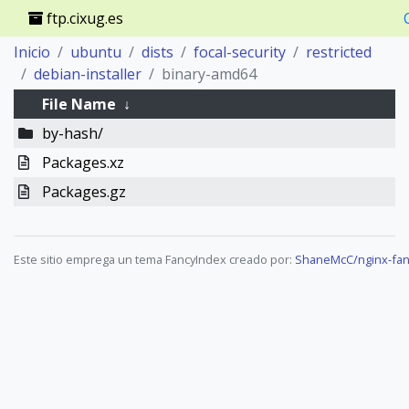
ftp.cixug.es
Inicio
ubuntu
dists
focal-security
restricted
debian-installer
binary-amd64
File Name
↓
by-hash/
Packages.xz
Packages.gz
Este sitio emprega un tema FancyIndex creado por:
ShaneMcC/nginx-fan