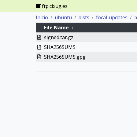
ftp.cixug.es
Inicio
ubuntu
dists
focal-updates
File Name
↓
signed.tar.gz
SHA256SUMS
SHA256SUMS.gpg