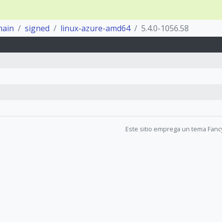
main
signed
linux-azure-amd64
5.4.0-1056.58
Este sitio emprega un tema Fanc