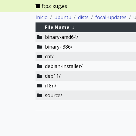
ftp.cixug.es
Inicio
ubuntu
dists
focal-updates
u
File Name
↓
binary-amd64/
binary-i386/
cnf/
debian-installer/
dep11/
i18n/
source/