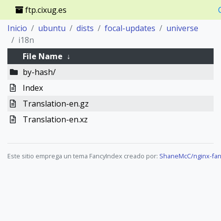
ftp.cixug.es
Inicio
ubuntu
dists
focal-updates
universe
i18n
File Name
↓
by-hash/
Index
Translation-en.gz
Translation-en.xz
Este sitio emprega un tema FancyIndex creado por:
ShaneMcC/nginx-fan