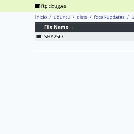
ftp.cixug.es
Inicio
ubuntu
dists
focal-updates
u
File Name
↓
SHA256/