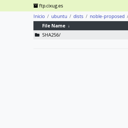
ftp.cixug.es
Inicio
ubuntu
dists
noble-proposed
File Name
↓
SHA256/