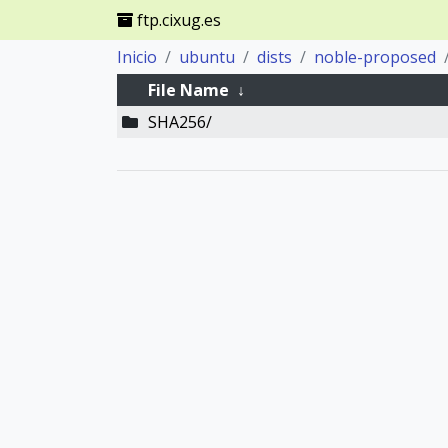
ftp.cixug.es
Inicio
ubuntu
dists
noble-proposed
File Name
↓
SHA256/