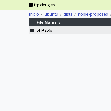
ftp.cixug.es
Inicio
ubuntu
dists
noble-proposed
File Name
↓
SHA256/