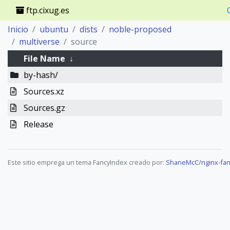
ftp.cixug.es
Inicio
ubuntu
dists
noble-proposed
multiverse
source
File Name
↓
by-hash/
Sources.xz
Sources.gz
Release
Este sitio emprega un tema FancyIndex creado por:
ShaneMcC/nginx-fan