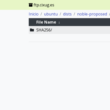
ftp.cixug.es
Inicio
ubuntu
dists
noble-proposed
File Name
↓
SHA256/