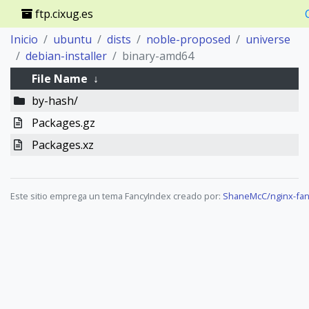
ftp.cixug.es
Inicio
ubuntu
dists
noble-proposed
universe
debian-installer
binary-amd64
File Name
↓
by-hash/
Packages.gz
Packages.xz
Este sitio emprega un tema FancyIndex creado por:
ShaneMcC/nginx-fan