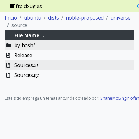
ftp.cixug.es
Inicio
ubuntu
dists
noble-proposed
universe
source
File Name
↓
by-hash/
Release
Sources.xz
Sources.gz
Este sitio emprega un tema FancyIndex creado por:
ShaneMcC/nginx-fan