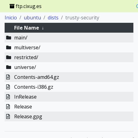
ftp.cixug.es
Inicio
ubuntu
dists
trusty-security
File Name
↓
main/
multiverse/
restricted/
universe/
Contents-amd64.gz
Contents-i386.gz
InRelease
Release
Release.gpg