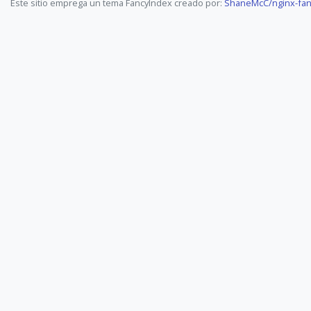
Este sitio emprega un tema FancyIndex creado por:
ShaneMcC/nginx-fan