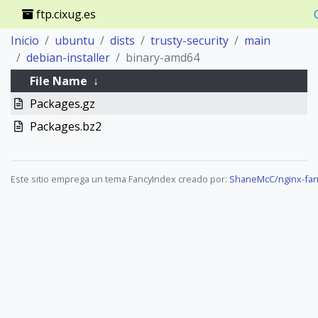
ftp.cixug.es
Inicio
ubuntu
dists
trusty-security
main
debian-installer
binary-amd64
File Name
↓
Packages.gz
Packages.bz2
Este sitio emprega un tema FancyIndex creado por:
ShaneMcC/nginx-fan