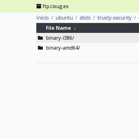
ftp.cixug.es
Inicio
ubuntu
dists
trusty-security
File Name
↓
binary-i386/
binary-amd64/