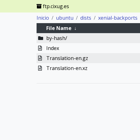
ftp.cixug.es
Inicio
ubuntu
dists
xenial-backports
File Name
↓
by-hash/
Index
Translation-en.gz
Translation-en.xz