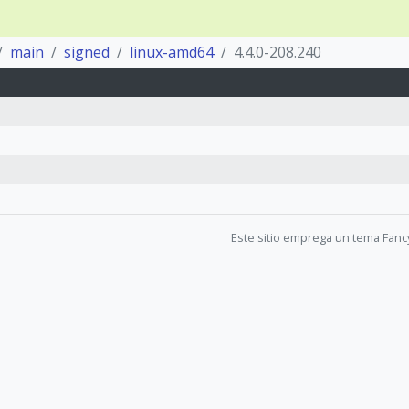
main
signed
linux-amd64
4.4.0-208.240
Este sitio emprega un tema Fanc