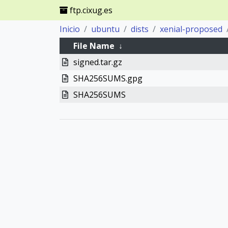
ftp.cixug.es
Inicio
ubuntu
dists
xenial-proposed
File Name
↓
signed.tar.gz
SHA256SUMS.gpg
SHA256SUMS