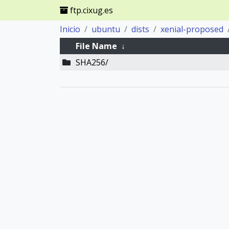
ftp.cixug.es
Inicio
ubuntu
dists
xenial-proposed
File Name
↓
SHA256/