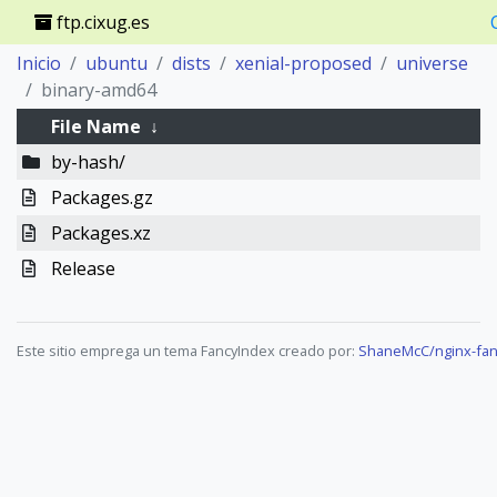
ftp.cixug.es
Inicio
ubuntu
dists
xenial-proposed
universe
binary-amd64
File Name
↓
by-hash/
Packages.gz
Packages.xz
Release
Este sitio emprega un tema FancyIndex creado por:
ShaneMcC/nginx-fan