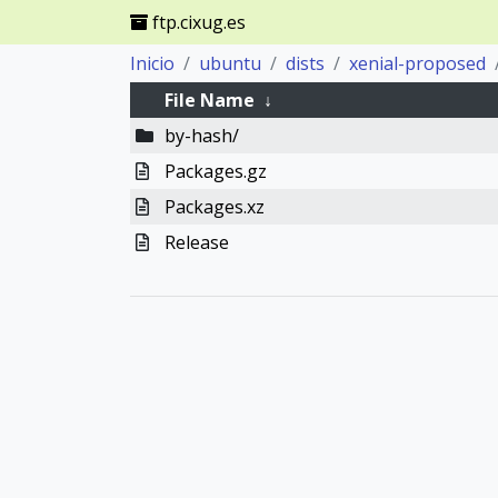
ftp.cixug.es
Inicio
ubuntu
dists
xenial-proposed
File Name
↓
by-hash/
Packages.gz
Packages.xz
Release