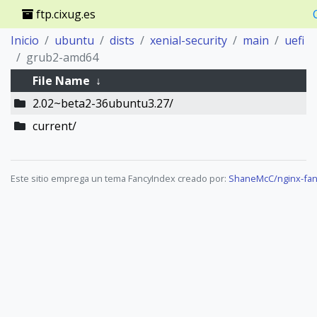
ftp.cixug.es
Inicio
ubuntu
dists
xenial-security
main
uefi
grub2-amd64
File Name
↓
2.02~beta2-36ubuntu3.27/
current/
Este sitio emprega un tema FancyIndex creado por:
ShaneMcC/nginx-fan