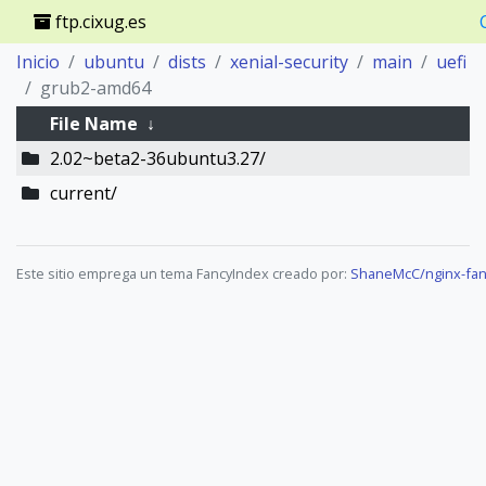
ftp.cixug.es
Inicio
ubuntu
dists
xenial-security
main
uefi
grub2-amd64
File Name
↓
2.02~beta2-36ubuntu3.27/
current/
Este sitio emprega un tema FancyIndex creado por:
ShaneMcC/nginx-fan