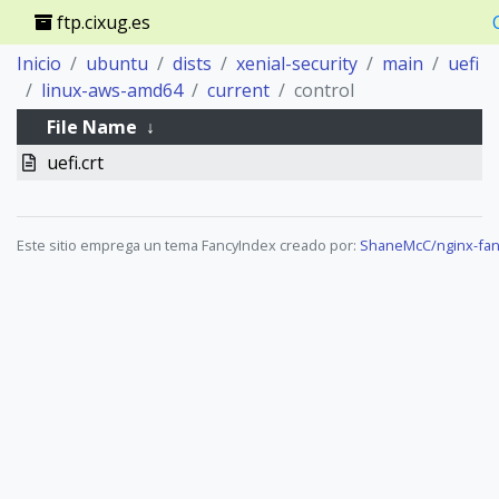
ftp.cixug.es
Inicio
ubuntu
dists
xenial-security
main
uefi
linux-aws-amd64
current
control
File Name
↓
uefi.crt
Este sitio emprega un tema FancyIndex creado por:
ShaneMcC/nginx-fan