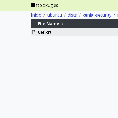
ftp.cixug.es
Inicio
ubuntu
dists
xenial-security
File Name
↓
uefi.crt